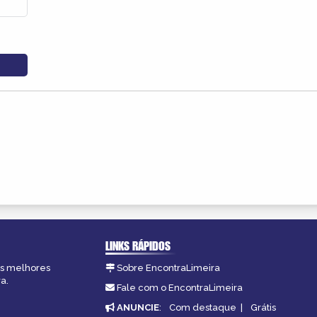
LINKS RÁPIDOS
 as melhores
Sobre EncontraLimeira
a.
Fale com o EncontraLimeira
ANUNCIE
:
Com destaque
|
Grátis