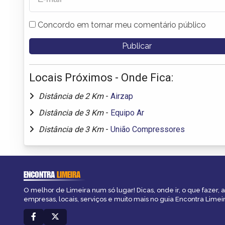
Concordo em tornar meu comentário público
Locais Próximos - Onde Fica:
Distância de 2 Km
-
Airzap
Distância de 3 Km
-
Equipo Ar
Distância de 3 Km
-
União Compressores
ENCONTRA
LIMEIRA
O melhor de Limeira num só lugar! Dicas, onde ir, o que fazer,
empresas, locais, serviços e muito mais no guia Encontra Limeir