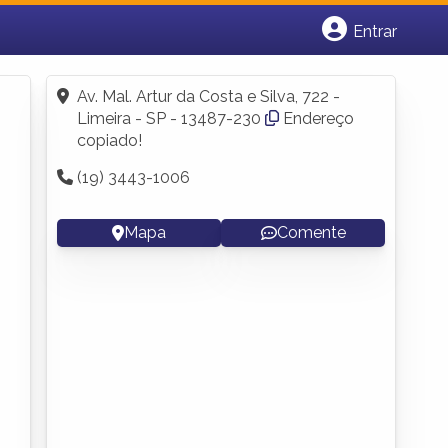
Entrar
Cadastrar empresa
Fazer login
Av. Mal. Artur da Costa e Silva, 722 -
Criar conta
Limeira - SP - 13487-230
Endereço
copiado!
(19) 3443-1006
Mapa
Comente