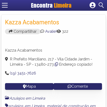
Encontra
Limeira
Cadastrar empresa
Fazer login
Kazza Acabamentos
Criar conta
Compartilhar
Avalie!
322
Kazza Acabamentos
R Prefeito Marciliano, 217 - Vila Cidade Jardim -
Limeira - SP - 13480-273
Endereço copiado!
(19) 3451-7626
Mapa
Comente
Azulejos em Limeira
azulejos em Limeira
,
material de construção em