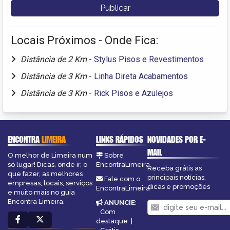
Locais Próximos - Onde Fica:
Distância de 2 Km
-
Stylus Pisos e Revestimentos
Distância de 3 Km
-
Linha Direta Acabamentos
Distância de 3 Km
-
Rick Pisos e Azulejos
ENCONTRA
LIMEIRA
LINKS RÁPIDOS
NOVIDADES POR E-
MAIL
O melhor de Limeira num
Sobre
só lugar! Dicas, onde ir, o
EncontraLimeira
Receba grátis as
que fazer, as melhores
principais notícias,
Fale com o
empresas, locais, serviços
dicas e promoções
EncontraLimeira
e muito mais no guia
Encontra Limeira.
ANUNCIE
:
Com
destaque
|