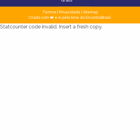
Grátis
Termos
|
Privacidade
|
Sitemap
Criado com ❤️ e ☕ pelo time do EncontraBrasil
Statcounter code invalid. Insert a fresh copy.