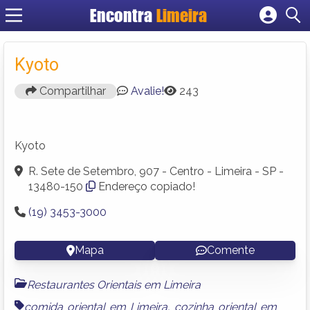
Encontra
Limeira
Cadastrar empresa
Fazer login
Kyoto
Criar conta
Compartilhar
Avalie!
243
Kyoto
R. Sete de Setembro, 907 - Centro - Limeira - SP -
13480-150
Endereço copiado!
(19) 3453-3000
Mapa
Comente
Restaurantes Orientais em Limeira
comida oriental em Limeira
,
cozinha oriental em