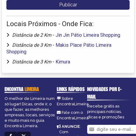
Locais Próximos - Onde Fica:
Distância de 2 Km
-
Jin Jin Pátio Limeira Shopping
Distância de 3 Km
-
Makis Place Pátio Limeira
Shopping
Distância de 3 Km
-
Kimura
ENCONTRA
LIMEIRA
LINKS RÁPIDOS
NOVIDADES POR E-
MAIL
O melhor de Limeira num
Sobre
só lugar! Dicas, onde ir, o
EncontraLimeira
Receba grátis as
que fazer, as melhores
principais notícias,
Fale com o
empresas, locais, serviços
dicas e promoções
EncontraLimeira
e muito mais no guia
Encontra Limeira.
ANUNCIE
:
Com