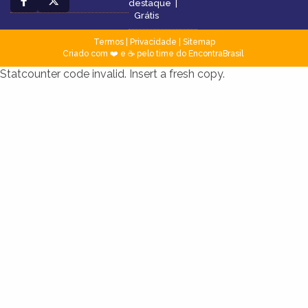
destaque
|
Grátis
Termos
|
Privacidade
|
Sitemap
Criado com ❤️ e ☕ pelo time do EncontraBrasil
Statcounter code invalid. Insert a fresh copy.