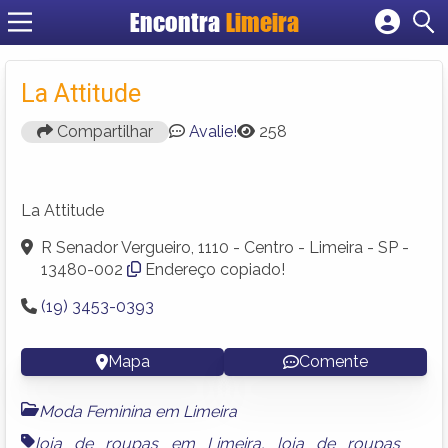
Encontra
Limeira
Cadastrar empresa
Fazer login
La Attitude
Criar conta
Compartilhar
Avalie!
258
La Attitude
R Senador Vergueiro, 1110 - Centro - Limeira - SP -
13480-002
Endereço copiado!
(19) 3453-0393
Mapa
Comente
Moda Feminina em Limeira
loja de roupas em Limeira
,
loja de roupas