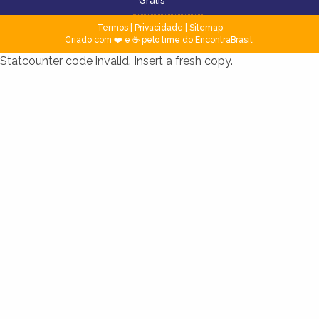
Grátis
Termos
|
Privacidade
|
Sitemap
Criado com ❤️ e ☕ pelo time do EncontraBrasil
Statcounter code invalid. Insert a fresh copy.