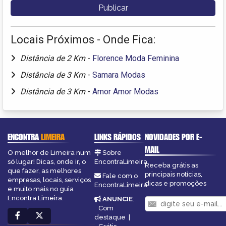
Locais Próximos - Onde Fica:
Distância de 2 Km
-
Florence Moda Feminina
Distância de 3 Km
-
Samara Modas
Distância de 3 Km
-
Amor Amor Modas
ENCONTRA
LIMEIRA
LINKS RÁPIDOS
NOVIDADES POR E-
MAIL
O melhor de Limeira num
Sobre
só lugar! Dicas, onde ir, o
EncontraLimeira
Receba grátis as
que fazer, as melhores
principais notícias,
Fale com o
empresas, locais, serviços
dicas e promoções
EncontraLimeira
e muito mais no guia
Encontra Limeira.
ANUNCIE
:
Com
destaque
|