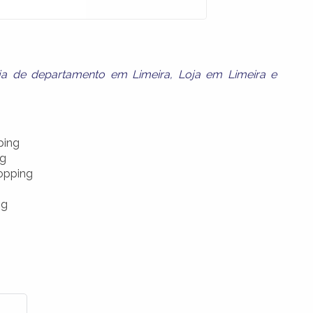
ja de departamento em Limeira
,
Loja em Limeira
e
ping
ng
opping
ng