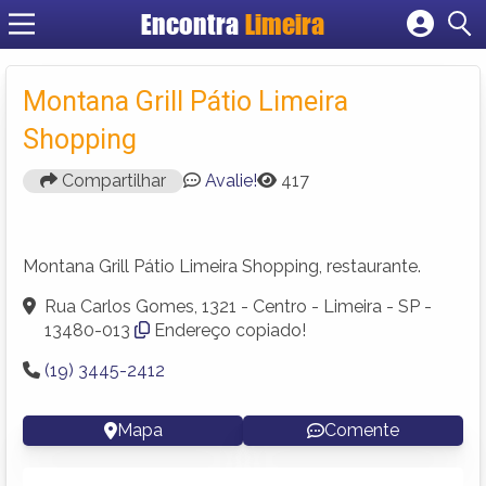
Encontra
Limeira
Cadastrar empresa
Fazer login
Montana Grill Pátio Limeira
Criar conta
Shopping
Compartilhar
Avalie!
417
Montana Grill Pátio Limeira Shopping, restaurante.
Rua Carlos Gomes, 1321 - Centro - Limeira - SP -
13480-013
Endereço copiado!
(19) 3445-2412
Mapa
Comente