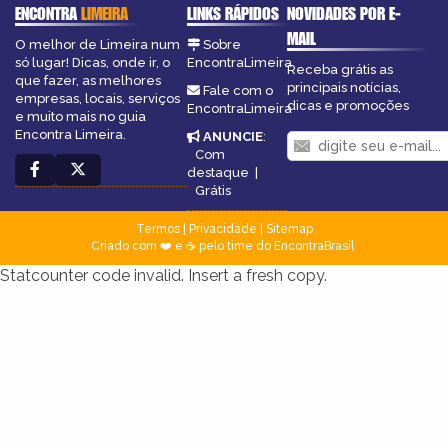
ENCONTRA
LIMEIRA
LINKS RÁPIDOS
NOVIDADES POR E-
MAIL
O melhor de Limeira num
Sobre
só lugar! Dicas, onde ir, o
EncontraLimeira
Receba grátis as
que fazer, as melhores
principais notícias,
Fale com o
empresas, locais, serviços
dicas e promoções
EncontraLimeira
e muito mais no guia
Encontra Limeira.
ANUNCIE
:
Com
destaque
|
Grátis
Termos
|
Privacidade
|
Sitemap
Criado com ❤️ e ☕ pelo time do EncontraBrasil
Statcounter code invalid. Insert a fresh copy.