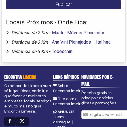
Locais Próximos - Onde Fica:
Distância de 2 Km
-
Master Móveis Planejados
Distância de 3 Km
-
Ana Vini Planejados – Italínea
Distância de 3 Km
-
Todeschini
ENCONTRA
LIMEIRA
LINKS RÁPIDOS
NOVIDADES POR E-
MAIL
O melhor de Limeira num
Sobre
só lugar! Dicas, onde ir, o
EncontraLimeira
Receba grátis as
que fazer, as melhores
principais notícias,
Fale com o
empresas, locais, serviços
dicas e promoções
EncontraLimeira
e muito mais no guia
Encontra Limeira.
ANUNCIE
:
Com
destaque
|