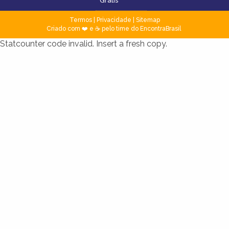
Grátis
Termos
|
Privacidade
|
Sitemap
Criado com ❤️ e ☕ pelo time do EncontraBrasil
Statcounter code invalid. Insert a fresh copy.