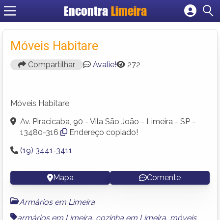
Encontra
Limeira
Cadastrar empresa
Fazer login
Móveis Habitare
Criar conta
Compartilhar
Avalie!
272
Móveis Habitare
Av. Piracicaba, 90 - Vila São João - Limeira - SP -
13480-316
Endereço copiado!
(19) 3441-3411
Mapa
Comente
Armários em Limeira
armários em Limeira
,
cozinha em Limeira
,
móveis