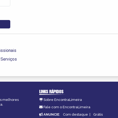
issionais
 Serviços
LINKS RÁPIDOS
 as melhores
Sobre EncontraLimeira
a.
Fale com o EncontraLimeira
ANUNCIE
:
Com destaque
|
Grátis