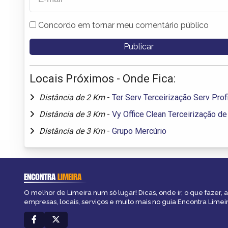
Concordo em tornar meu comentário público
Locais Próximos - Onde Fica:
Distância de 2 Km
-
Ter Serv Terceirização Serv Prof
Distância de 3 Km
-
Vy Office Clean Terceirização de
Distância de 3 Km
-
Grupo Mercúrio
ENCONTRA
LIMEIRA
O melhor de Limeira num só lugar! Dicas, onde ir, o que fazer,
empresas, locais, serviços e muito mais no guia Encontra Limeir