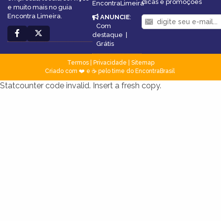
dicas e promoções
EncontraLimeira
e muito mais no guia
Encontra Limeira.
ANUNCIE
:
Com
destaque
|
Grátis
Termos
|
Privacidade
|
Sitemap
Criado com ❤️ e ☕ pelo time do EncontraBrasil
Statcounter code invalid. Insert a fresh copy.