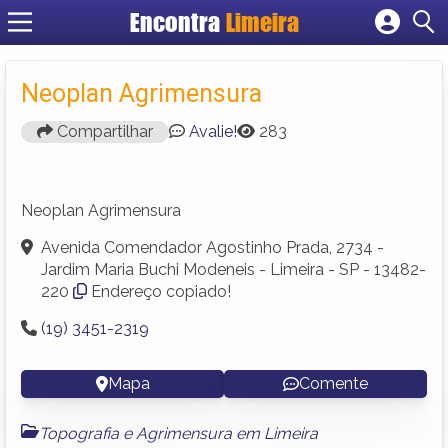
Encontra
Limeira
Cadastrar empresa
Fazer login
Neoplan Agrimensura
Criar conta
Compartilhar
Avalie!
283
Neoplan Agrimensura
Avenida Comendador Agostinho Prada, 2734 -
Jardim Maria Buchi Modeneis - Limeira - SP - 13482-
220
Endereço copiado!
(19) 3451-2319
Mapa
Comente
Topografia e Agrimensura em Limeira