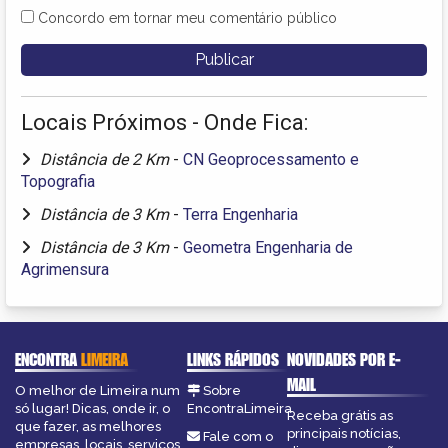
Concordo em tornar meu comentário público
Locais Próximos - Onde Fica:
Distância de 2 Km
-
CN Geoprocessamento e
Topografia
Distância de 3 Km
-
Terra Engenharia
Distância de 3 Km
-
Geometra Engenharia de
Agrimensura
ENCONTRA
LIMEIRA
LINKS RÁPIDOS
NOVIDADES POR E-
MAIL
O melhor de Limeira num
Sobre
só lugar! Dicas, onde ir, o
EncontraLimeira
Receba grátis as
que fazer, as melhores
principais notícias,
Fale com o
empresas, locais, serviços