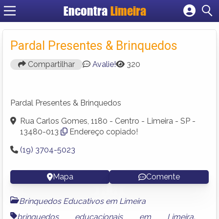
Encontra
Limeira
Cadastrar empresa
Fazer login
Pardal Presentes & Brinquedos
Criar conta
Compartilhar
Avalie!
320
Pardal Presentes & Brinquedos
Rua Carlos Gomes, 1180 - Centro - Limeira - SP -
13480-013
Endereço copiado!
(19) 3704-5023
Mapa
Comente
Brinquedos Educativos em Limeira
brinquedos educacionais em Limeira
,