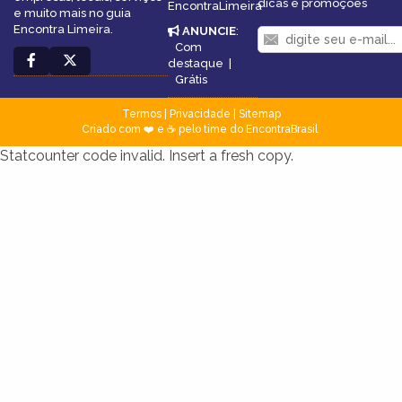
dicas e promoções
EncontraLimeira
e muito mais no guia
Encontra Limeira.
ANUNCIE
:
Com
destaque
|
Grátis
Termos
|
Privacidade
|
Sitemap
Criado com ❤️ e ☕ pelo time do EncontraBrasil
Statcounter code invalid. Insert a fresh copy.