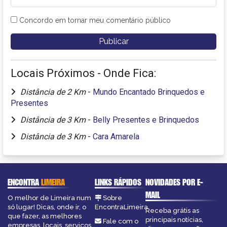
Concordo em tornar meu comentário público
Locais Próximos - Onde Fica:
Distância de 2 Km
-
Mundo Encantado Brinquedos e
Presentes
Distância de 3 Km
-
Belly Presentes e Brinquedos
Distância de 3 Km
-
Cara Amarela
ENCONTRA
LIMEIRA
LINKS RÁPIDOS
NOVIDADES POR E-
MAIL
O melhor de Limeira num
Sobre
só lugar! Dicas, onde ir, o
EncontraLimeira
Receba grátis as
que fazer, as melhores
principais notícias,
Fale com o
empresas, locais, serviços