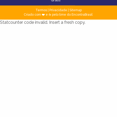
Grátis
Termos
|
Privacidade
|
Sitemap
Criado com ❤️ e ☕ pelo time do EncontraBrasil
Statcounter code invalid. Insert a fresh copy.