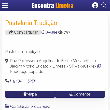
Encontra
Limeira
Cadastrar empresa
Fazer login
Pastelaria Tradição
Criar conta
Compartilhar
Avalie!
757
Pastelaria Tradição
Rua Professora Angelina de Felice Mesanelli, 111 -
Jardim Vitório Lucato - Limeira - SP - 13481-743
Endereço copiado!
(19) 3011-5256
Mapa
Comente
Pastelarias em Limeira