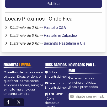
Locais Próximos - Onde Fica:
Distância de 2 Km
-
Pastel e C&A
Distância de 3 Km
-
Pastelaria Calçadão
Distância de 3 Km
-
Bacana’s Pastelaria e Cia
ENCONTRA
LIMEIRA
LINKS RÁPIDOS
NOVIDADES POR E-
MAIL
O melhor de Limeira num
Sobre
só lugar! Dicas, onde ir, o
EncontraLimeira
Receba grátis as
que fazer, as melhores
principais notícias,
Fale com o
empresas, locais, serviços
dicas e promoções
EncontraLimeira
e muito mais no guia
Encontra Limeira.
ANUNCIE
:
Com
destaque
|