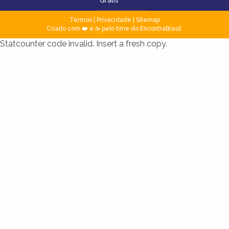
Grátis
Termos
|
Privacidade
|
Sitemap
Criado com ❤️ e ☕ pelo time do EncontraBrasil
Statcounter code invalid. Insert a fresh copy.