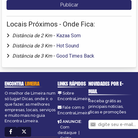
Locais Próximos - Onde Fica:
Distância de 2 Km
-
Kazaa Som
Distância de 3 Km
-
Hot Sound
Distância de 3 Km
-
Good Times Back
ENCONTRA
LIMEIRA
LINKS RÁPIDOS
NOVIDADES POR E-
MAIL
O melhor de Limeira num
Sobre
só lugar! Dicas, onde ir, o
EncontraLimeira
Receba grátis as
que fazer, as melhores
principais notícias,
Fale com o
empresas, locais, serviços
dicas e promoções
EncontraLimeira
e muito mais no guia
Encontra Limeira.
ANUNCIE
:
Com
destaque
|