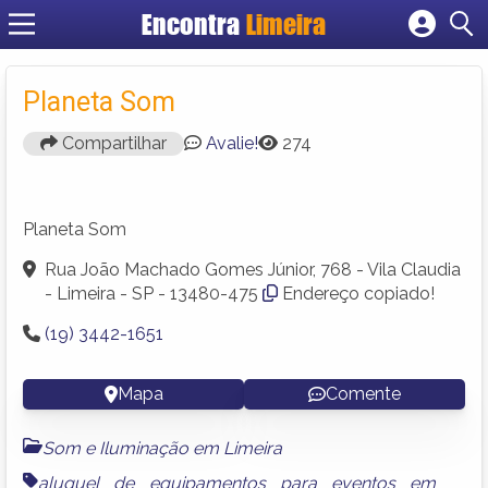
Encontra
Limeira
Cadastrar empresa
Fazer login
Planeta Som
Criar conta
Compartilhar
Avalie!
274
Planeta Som
Rua João Machado Gomes Júnior, 768 - Vila Claudia
- Limeira - SP - 13480-475
Endereço copiado!
(19) 3442-1651
Mapa
Comente
Som e Iluminação em Limeira
aluguel de equipamentos para eventos em