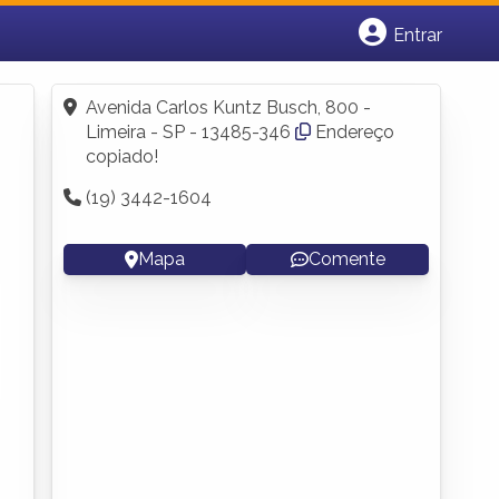
Entrar
Cadastrar empresa
Fazer login
Avenida Carlos Kuntz Busch, 800 -
Criar conta
Limeira - SP - 13485-346
Endereço
copiado!
(19) 3442-1604
Mapa
Comente