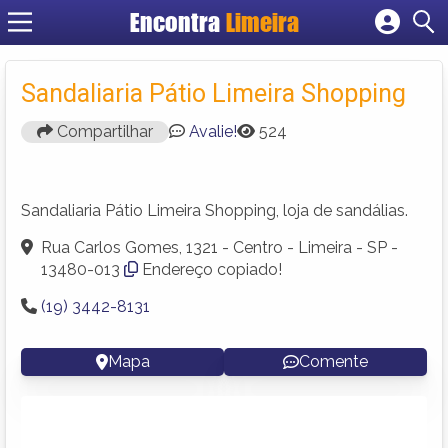
Encontra
Limeira
Cadastrar empresa
Fazer login
Sandaliaria Pátio Limeira Shopping
Criar conta
Compartilhar
Avalie!
524
Sandaliaria Pátio Limeira Shopping, loja de sandálias.
Rua Carlos Gomes, 1321 - Centro - Limeira - SP -
13480-013
Endereço copiado!
(19) 3442-8131
Mapa
Comente