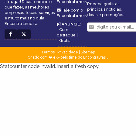
só lugar! Dicas, onde ir, o
EncontraLimeira
Receba grátis as
que fazer, as melhores
principais notícias,
Fale com o
empresas, locais, serviços
dicas e promoções
EncontraLimeira
e muito mais no guia
Encontra Limeira.
ANUNCIE
:
Com
destaque
|
Grátis
Termos
|
Privacidade
|
Sitemap
Criado com ❤️ e ☕ pelo time do EncontraBrasil
Statcounter code invalid. Insert a fresh copy.