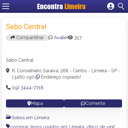
Encontra
Limeira
Cadastrar empresa
Fazer login
Sebo Central
Criar conta
Compartilhar
Avalie!
357
Sebo Central
R. Conselheiro Saraíva, 268 - Centro - Limeira - SP -
13480-190
Endereço copiado!
(19) 3444-7718
Mapa
Comente
Sebos em Limeira
comprar livros usados em Limeira
,
disco de vinil