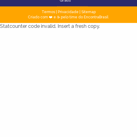
Grátis
Termos
|
Privacidade
|
Sitemap
Criado com ❤️ e ☕ pelo time do EncontraBrasil
Statcounter code invalid. Insert a fresh copy.