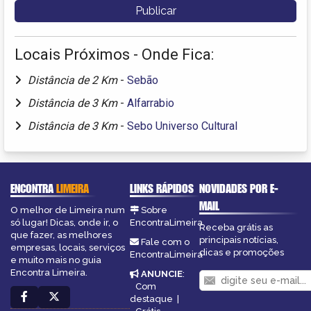
Locais Próximos - Onde Fica:
Distância de 2 Km
-
Sebão
Distância de 3 Km
-
Alfarrabio
Distância de 3 Km
-
Sebo Universo Cultural
ENCONTRA
LIMEIRA
LINKS RÁPIDOS
NOVIDADES POR E-
MAIL
O melhor de Limeira num
Sobre
só lugar! Dicas, onde ir, o
EncontraLimeira
Receba grátis as
que fazer, as melhores
principais notícias,
Fale com o
empresas, locais, serviços
dicas e promoções
EncontraLimeira
e muito mais no guia
Encontra Limeira.
ANUNCIE
:
Com
destaque
|