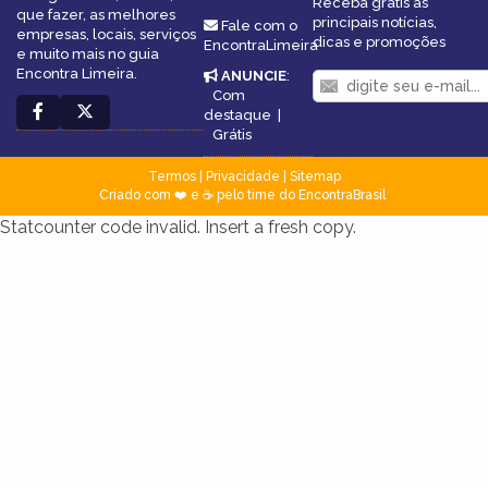
Receba grátis as
que fazer, as melhores
principais notícias,
Fale com o
empresas, locais, serviços
dicas e promoções
EncontraLimeira
e muito mais no guia
Encontra Limeira.
ANUNCIE
:
Com
destaque
|
Grátis
Termos
|
Privacidade
|
Sitemap
Criado com ❤️ e ☕ pelo time do EncontraBrasil
Statcounter code invalid. Insert a fresh copy.