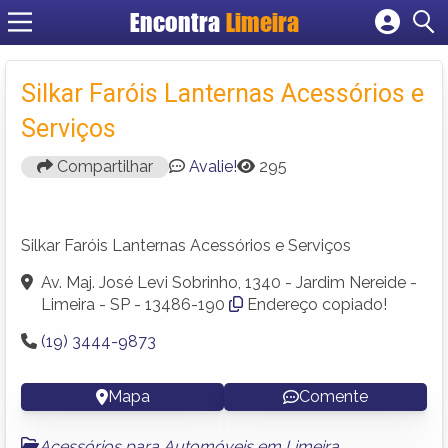
Encontra
Limeira
Cadastrar empresa
Fazer login
Silkar Faróis Lanternas Acessórios e
Criar conta
Serviços
Compartilhar
Avalie!
295
Silkar Faróis Lanternas Acessórios e Serviços
Av. Maj. José Levi Sobrinho, 1340 - Jardim Nereide -
Limeira - SP - 13486-190
Endereço copiado!
(19) 3444-9873
Mapa
Comente
Acessórios para Automóveis em Limeira