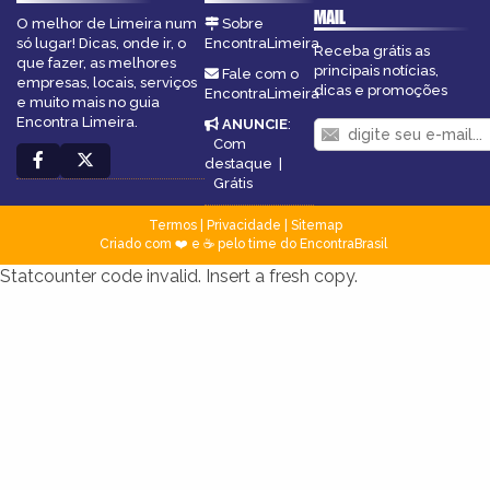
MAIL
O melhor de Limeira num
Sobre
só lugar! Dicas, onde ir, o
EncontraLimeira
Receba grátis as
que fazer, as melhores
principais notícias,
Fale com o
empresas, locais, serviços
dicas e promoções
EncontraLimeira
e muito mais no guia
Encontra Limeira.
ANUNCIE
:
Com
destaque
|
Grátis
Termos
|
Privacidade
|
Sitemap
Criado com ❤️ e ☕ pelo time do EncontraBrasil
Statcounter code invalid. Insert a fresh copy.