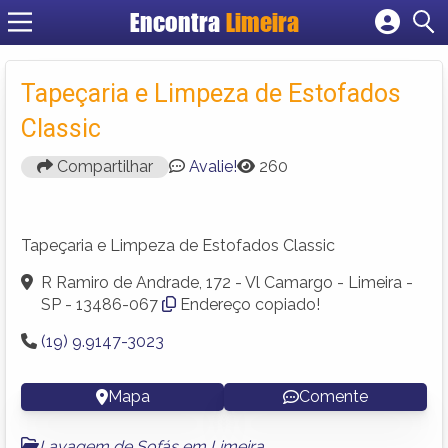
Encontra
Limeira
Cadastrar empresa
Fazer login
Tapeçaria e Limpeza de Estofados
Criar conta
Classic
Compartilhar
Avalie!
260
Tapeçaria e Limpeza de Estofados Classic
R Ramiro de Andrade, 172 - Vl Camargo - Limeira -
SP - 13486-067
Endereço copiado!
(19) 9.9147-3023
Mapa
Comente
Lavagem de Sofás em Limeira