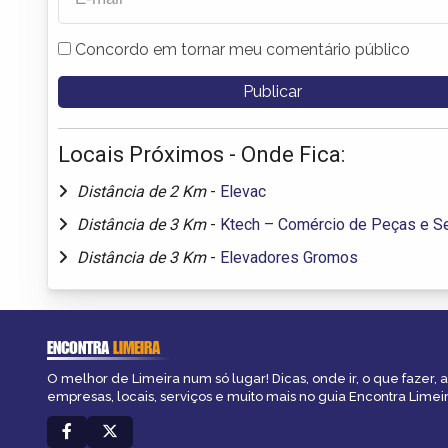
Concordo em tornar meu comentário público
Locais Próximos - Onde Fica:
Distância de 2 Km
-
Elevac
Distância de 3 Km
-
Ktech – Comércio de Peças e S
Distância de 3 Km
-
Elevadores Gromos
ENCONTRA
LIMEIRA
O melhor de Limeira num só lugar! Dicas, onde ir, o que fazer,
empresas, locais, serviços e muito mais no guia Encontra Limeir