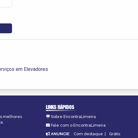
erviços em Elevadores
LINKS RÁPIDOS
 as melhores
Sobre EncontraLimeira
a.
Fale com o EncontraLimeira
ANUNCIE
:
Com destaque
|
Grátis