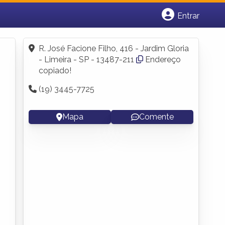
Entrar
Cadastrar empresa
Fazer login
R. José Facione Filho, 416 - Jardim Gloria
Criar conta
- Limeira - SP - 13487-211
Endereço
copiado!
(19) 3445-7725
Mapa
Comente