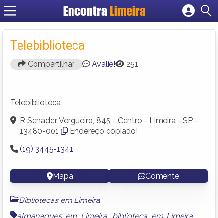
Encontra
Limeira
Cadastrar empresa
Fazer login
Telebiblioteca
Criar conta
Compartilhar
Avalie!
251
Telebiblioteca
R Senador Vergueiro, 845 - Centro - Limeira - SP -
13480-001
Endereço copiado!
(19) 3445-1341
Mapa
Comente
Bibliotecas em Limeira
almanaques em Limeira
,
biblioteca em Limeira
,