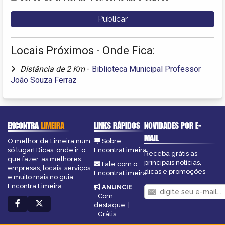
Locais Próximos - Onde Fica:
Distância de 2 Km
-
Biblioteca Municipal Professor
João Souza Ferraz
ENCONTRA
LIMEIRA
LINKS RÁPIDOS
NOVIDADES POR E-
MAIL
O melhor de Limeira num
Sobre
só lugar! Dicas, onde ir, o
EncontraLimeira
Receba grátis as
que fazer, as melhores
principais notícias,
Fale com o
empresas, locais, serviços
dicas e promoções
EncontraLimeira
e muito mais no guia
Encontra Limeira.
ANUNCIE
:
Com
destaque
|
Grátis