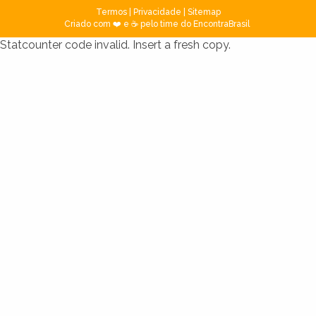
Termos
|
Privacidade
|
Sitemap
Criado com ❤️ e ☕ pelo time do EncontraBrasil
Statcounter code invalid. Insert a fresh copy.