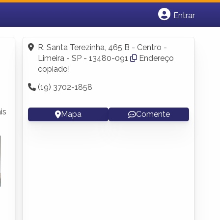
Entrar
Cadastrar empresa
Fazer login
R. Santa Terezinha, 465 B - Centro -
Criar conta
Limeira - SP - 13480-091
Endereço
copiado!
(19) 3702-1858
is
Mapa
Comente