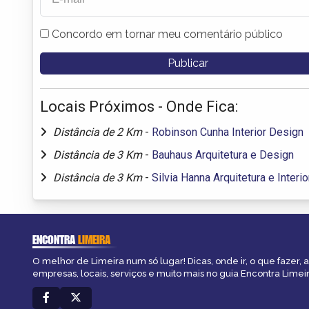
Concordo em tornar meu comentário público
Locais Próximos - Onde Fica:
Distância de 2 Km
-
Robinson Cunha Interior Design
Distância de 3 Km
-
Bauhaus Arquitetura e Design
Distância de 3 Km
-
Silvia Hanna Arquitetura e Interi
ENCONTRA
LIMEIRA
O melhor de Limeira num só lugar! Dicas, onde ir, o que fazer,
empresas, locais, serviços e muito mais no guia Encontra Limeir