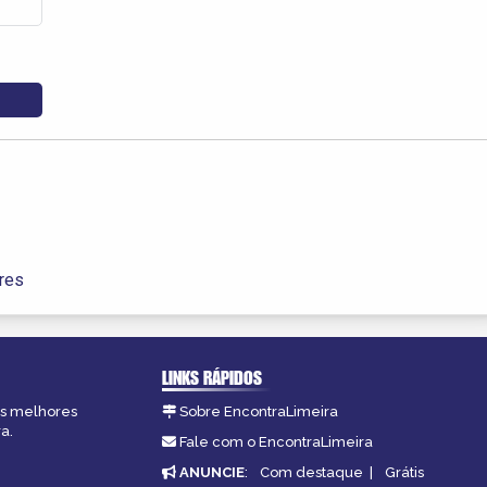
ores
LINKS RÁPIDOS
 as melhores
Sobre EncontraLimeira
a.
Fale com o EncontraLimeira
ANUNCIE
:
Com destaque
|
Grátis