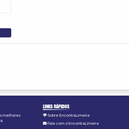
LINKS RÁPIDOS
 as melhores
Sobre EncontraLimeira
a.
Fale com o EncontraLimeira