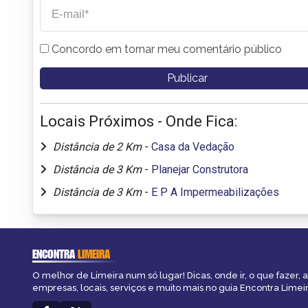
Concordo em tornar meu comentário público
Locais Próximos - Onde Fica:
Distância de 2 Km
-
Casa da Vedação
Distância de 3 Km
-
Planejar Construtora
Distância de 3 Km
-
E P A Impermeabilizações
ENCONTRA
LIMEIRA
O melhor de Limeira num só lugar! Dicas, onde ir, o que fazer,
empresas, locais, serviços e muito mais no guia Encontra Limeir