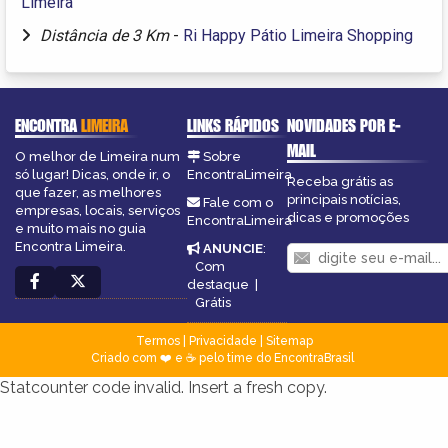
Limeira
Distância de 3 Km
-
Ri Happy Pátio Limeira Shopping
ENCONTRA
LIMEIRA
LINKS RÁPIDOS
NOVIDADES POR E-
MAIL
O melhor de Limeira num
Sobre
só lugar! Dicas, onde ir, o
EncontraLimeira
Receba grátis as
que fazer, as melhores
principais notícias,
Fale com o
empresas, locais, serviços
dicas e promoções
EncontraLimeira
e muito mais no guia
Encontra Limeira.
ANUNCIE
:
Com
destaque
|
Grátis
Termos
|
Privacidade
|
Sitemap
Criado com ❤️ e ☕ pelo time do EncontraBrasil
Statcounter code invalid. Insert a fresh copy.