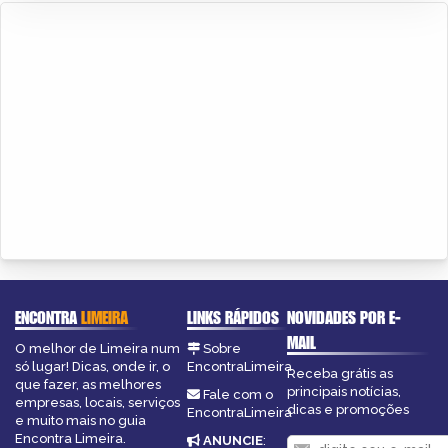
ENCONTRA
LIMEIRA
LINKS RÁPIDOS
NOVIDADES POR E-
MAIL
O melhor de Limeira num
Sobre
só lugar! Dicas, onde ir, o
EncontraLimeira
Receba grátis as
que fazer, as melhores
principais notícias,
Fale com o
empresas, locais, serviços
dicas e promoções
EncontraLimeira
e muito mais no guia
Encontra Limeira.
ANUNCIE
: