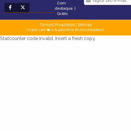
Com
destaque
|
Grátis
Termos
|
Privacidade
|
Sitemap
Criado com ❤️ e ☕ pelo time do EncontraBrasil
Statcounter code invalid. Insert a fresh copy.