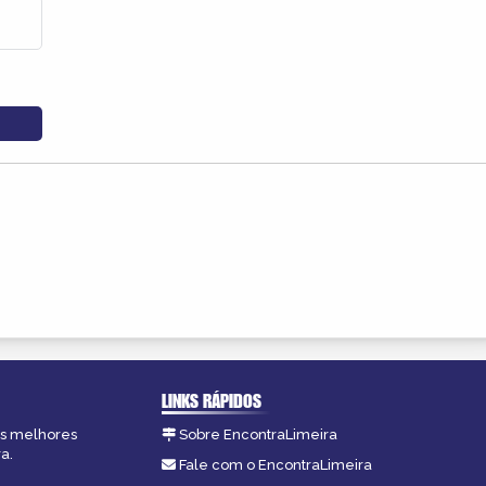
LINKS RÁPIDOS
 as melhores
Sobre EncontraLimeira
a.
Fale com o EncontraLimeira