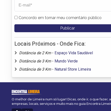
Concordo em tornar meu comentário público
Locais Próximos - Onde Fica:
Distância de 2 Km
-
Espaço Vida Saudável
Distância de 3 Km
-
Mundo Verde
Distância de 3 Km
-
Natural Store Limeira
ENCONTRA
LIMEIRA
O melhor de Limeira num só lugar! Dicas, onde ir, o que fazer,
empresas, locais, serviços e muito mais no guia Encontra Limeir