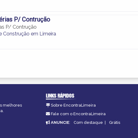
érias P/ Contrução
ias P/ Contrução
de Construção em Limeira
LINKS RÁPIDOS
 as melhores
Sobre EncontraLimeira
a.
Fale com o EncontraLimeira
ANUNCIE
:
Com destaque
|
Grátis