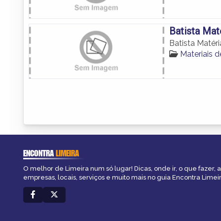
Batista Mat
Batista Matér
Materiais 
ENCONTRA
LIMEIRA
O melhor de Limeira num só lugar! Dicas, onde ir, o que fazer,
empresas, locais, serviços e muito mais no guia Encontra Limeir