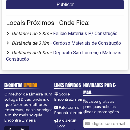
Locais Próximos - Onde Fica:
Distância de 2 Km
-
Felício Materiais P/ Construção
Distância de 3 Km
-
Cardoso Materiais de Construção
Distância de 3 Km
-
Depósito São Lourenço Materiais
Construção
ENCONTRA
LIMEIRA
LINKS RÁPIDOS
NOVIDADES POR E-
MAIL
O melhor de Limeira num
Sobre
só lugar! Dicas, onde ir, o
EncontraLimeira
Receba grátis as
que fazer, as melhores
principais notícias,
Fale com o
empresas, locais, serviços
dicas e promoções
EncontraLimeira
e muito mais no guia
Encontra Limeira.
ANUNCIE
:
Com