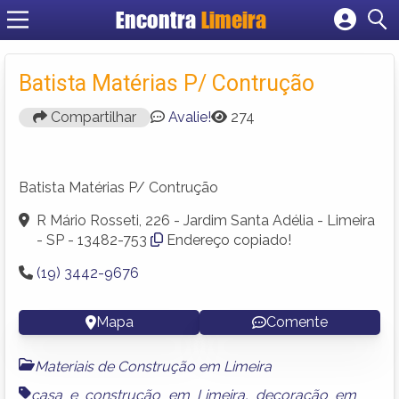
Encontra
Limeira
Cadastrar empresa
Fazer login
Batista Matérias P/ Contrução
Criar conta
Compartilhar
Avalie!
274
Batista Matérias P/ Contrução
R Mário Rosseti, 226 - Jardim Santa Adélia - Limeira
- SP - 13482-753
Endereço copiado!
(19) 3442-9676
Mapa
Comente
Materiais de Construção em Limeira
casa e construção em Limeira
,
decoração em