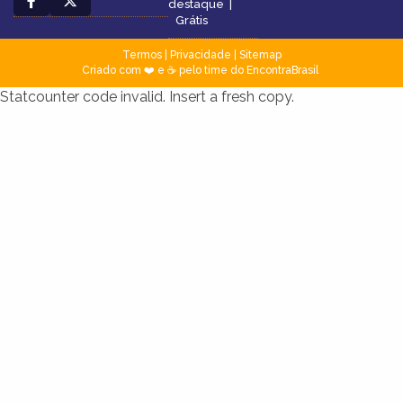
destaque
|
Grátis
Termos
|
Privacidade
|
Sitemap
Criado com ❤️ e ☕ pelo time do EncontraBrasil
Statcounter code invalid. Insert a fresh copy.