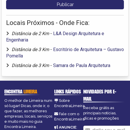
Locais Próximos - Onde Fica:
Distância de 2 Km
-
L&A Design Arquitetura e
Engenharia
Distância de 3 Km
-
Escritório de Arquitetura – Gustavo
Pomella
Distância de 3 Km
-
Samara de Paula Arquitetura
ENCONTRA
LIMEIRA
LINKS RÁPIDOS
NOVIDADES POR E-
MAIL
O melhor de Limeira num
Sobre
só lugar! Dicas, onde ir, o
EncontraLimeira
Receba grátis as
que fazer, as melhores
principais notícias,
Fale com o
empresas, locais, serviços
dicas e promoções
EncontraLimeira
e muito mais no guia
Encontra Limeira.
ANUNCIE
: