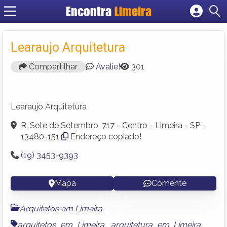
Encontra
Limeira
Cadastrar empresa
Fazer login
Learaujo Arquitetura
Criar conta
Compartilhar
Avalie!
301
Learaujo Arquitetura
R. Sete de Setembro, 717 - Centro - Limeira - SP -
13480-151
Endereço copiado!
(19) 3453-9393
Mapa
Comente
Arquitetos em Limeira
arquitetos em Limeira
,
arquitetura em Limeira
,