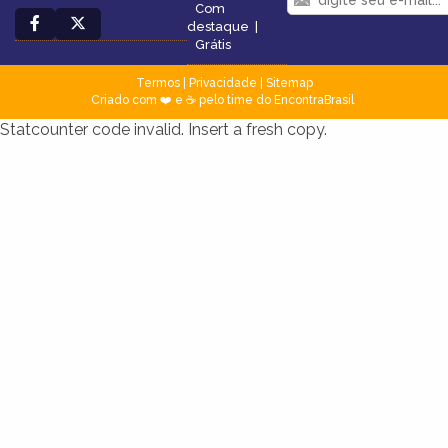
Com
destaque
|
Grátis
Termos
|
Privacidade
|
Sitemap
Criado com ❤️ e ☕ pelo time do EncontraBrasil
Statcounter code invalid. Insert a fresh copy.