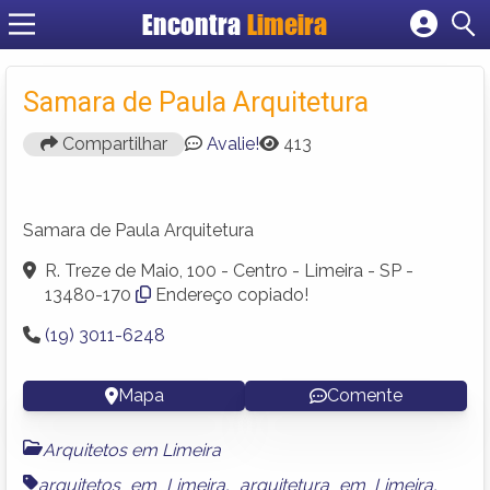
Encontra
Limeira
Cadastrar empresa
Fazer login
Samara de Paula Arquitetura
Criar conta
Compartilhar
Avalie!
413
Samara de Paula Arquitetura
R. Treze de Maio, 100 - Centro - Limeira - SP -
13480-170
Endereço copiado!
(19) 3011-6248
Mapa
Comente
Arquitetos em Limeira
arquitetos em Limeira
,
arquitetura em Limeira
,