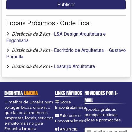
Locais Próximos - Onde Fica:
Distância de 2 Km
-
L&A Design Arquitetura e
Engenharia
Distância de 3 Km
-
Escritório de Arquitetura – Gustavo
Pomella
Distância de 3 Km
-
Learaujo Arquitetura
ENCONTRA
LIMEIRA
LINKS RÁPIDOS
NOVIDADES POR E-
MAIL
O melhor de Limeira num
Sobre
só lugar! Dicas, onde ir, o
EncontraLimeira
Receba grátis as
que fazer, as melhores
principais notícias,
Fale com o
empresas, locais, serviços
dicas e promoções
EncontraLimeira
e muito mais no guia
Encontra Limeira.
ANUNCIE
: