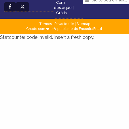
Com
destaque
|
Grátis
Termos
|
Privacidade
|
Sitemap
Criado com ❤️ e ☕ pelo time do EncontraBrasil
Statcounter code invalid. Insert a fresh copy.